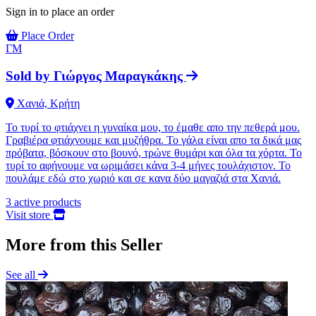
Sign in to place an order
Place Order
ΓΜ
Sold by
Γιώργος Μαραγκάκης
Χανιά, Κρήτη
Το τυρί το φτιάχνει η γυναίκα μου, το έμαθε απο την πεθερά μου.
Γραβιέρα φτιάχνουμε και μυζήθρα. Το γάλα είναι απο τα δικά μας
πρόβατα, βόσκουν στο βουνό, τρώνε θυμάρι και όλα τα χόρτα. Το
τυρί το αφήνουμε να ωριμάσει κάνα 3-4 μήνες τουλάχιστον. Το
πουλάμε εδώ στο χωριό και σε κανα δύο μαγαζιά στα Χανιά.
3
active products
Visit store
More from this Seller
See all