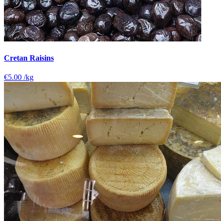
Cretan Raisins
€5.00
/kg