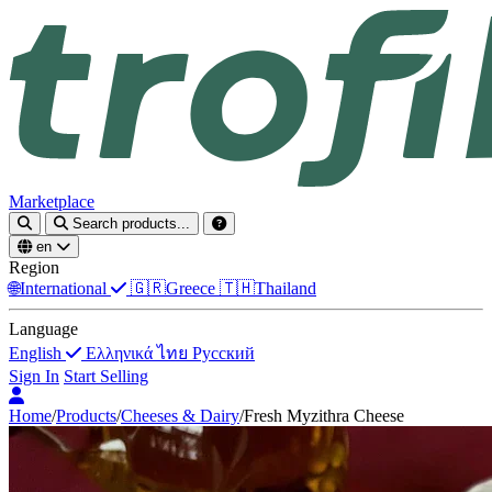
Marketplace
Search products...
en
Region
🌐
International
🇬🇷
Greece
🇹🇭
Thailand
Language
English
Ελληνικά
ไทย
Русский
Sign In
Start Selling
Home
/
Products
/
Cheeses & Dairy
/
Fresh Myzithra Cheese