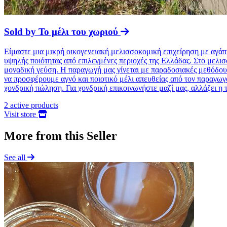
Sold by
Το μέλι του χωριού
Είμαστε μια μικρή οικογενειακή μελισσοκομική επιχείρηση με αγάπ
υψηλής ποιότητας από επιλεγμένες περιοχές της Ελλάδας. Στο μελισ
μοναδική γεύση. Η παραγωγή μας γίνεται με παραδοσιακές μεθόδους 
να προσφέρουμε αγνό και ποιοτικό μέλι απευθείας από τον παραγωγό 
χονδρική πώληση. Για χονδρική επικοινωνήστε μαζί μας, αλλάζει η 
2
active products
Visit store
More from this Seller
See all