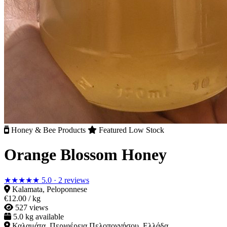
Honey & Bee Products
Featured
Low Stock
Orange Blossom Honey
★★★★★
5.0
·
2 reviews
Kalamata, Peloponnese
€12.00
/ kg
527 views
5.0 kg available
Καλαμάτα, Περιφέρεια Πελοποννήσου, Ελλάδα