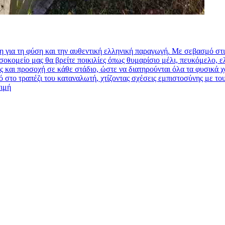
η για τη φύση και την αυθεντική ελληνική παραγωγή. Με σεβασμό στι
σοκομείο μας θα βρείτε ποικιλίες όπως θυμαρίσιο μέλι, πευκόμελο, 
και προσοχή σε κάθε στάδιο, ώστε να διατηρούνται όλα τα φυσικά χαρ
στο τραπέζι του καταναλωτή, χτίζοντας σχέσεις εμπιστοσύνης με τους 
τιμή