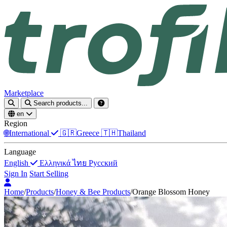
Marketplace
Search products...
en
Region
🌐
International
🇬🇷
Greece
🇹🇭
Thailand
Language
English
Ελληνικά
ไทย
Русский
Sign In
Start Selling
Home
/
Products
/
Honey & Bee Products
/
Orange Blossom Honey