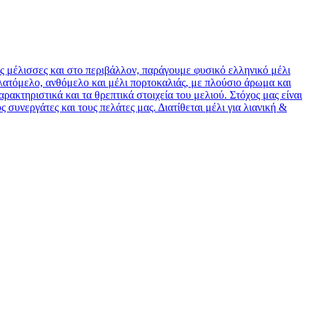
ς μέλισσες και στο περιβάλλον, παράγουμε φυσικό ελληνικό μέλι
ελατόμελο, ανθόμελο και μέλι πορτοκαλιάς, με πλούσιο άρωμα και
ακτηριστικά και τα θρεπτικά στοιχεία του μελιού. Στόχος μας είναι
συνεργάτες και τους πελάτες μας. Διατίθεται μέλι για λιανική &