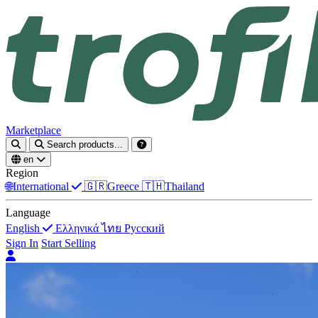
Marketplace
Search products...
en
Region
🌐
International
🇬🇷
Greece
🇹🇭
Thailand
Language
English
Ελληνικά
ไทย
Русский
Sign In
Start Selling