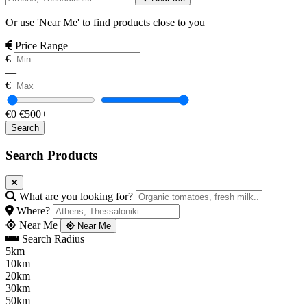
Or use 'Near Me' to find products close to you
Price Range
€
—
€
€0
€500+
Search Products
What are you looking for?
Where?
Near Me
Near Me
Search Radius
5km
10km
20km
30km
50km