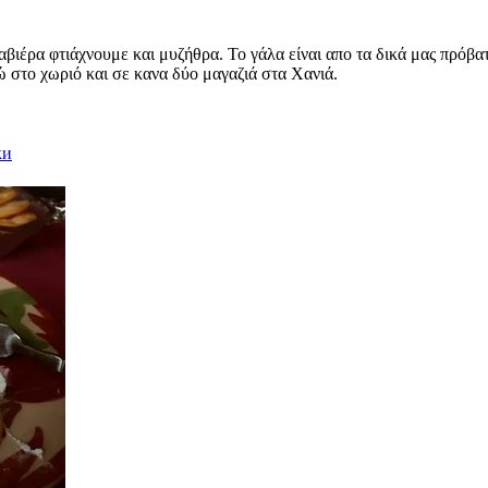
ραβιέρα φτιάχνουμε και μυζήθρα. Το γάλα είναι απο τα δικά μας πρόβα
 στο χωριό και σε κανα δύο μαγαζιά στα Χανιά.
ки