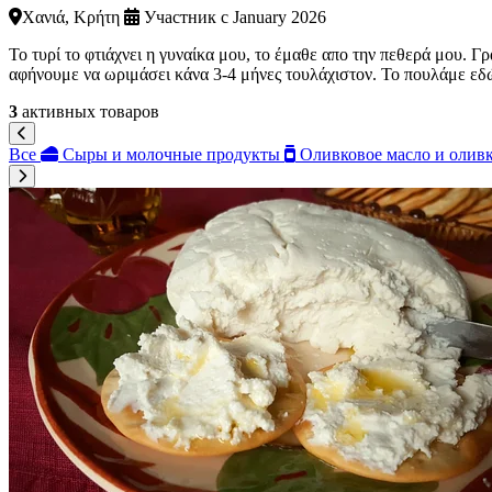
Χανιά, Κρήτη
Участник с January 2026
Το τυρί το φτιάχνει η γυναίκα μου, το έμαθε απο την πεθερά μου. Γ
αφήνουμε να ωριμάσει κάνα 3-4 μήνες τουλάχιστον. Το πουλάμε εδώ
3
активных товаров
Все
Сыры и молочные продукты
Оливковое масло и олив