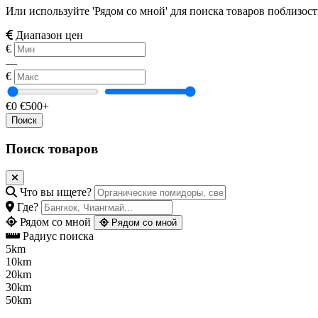
Или используйте 'Рядом со мной' для поиска товаров поблизос
Диапазон цен
€
—
€
€0
€500+
Поиск товаров
Что вы ищете?
Где?
Рядом со мной
Рядом со мной
Радиус поиска
5km
10km
20km
30km
50km