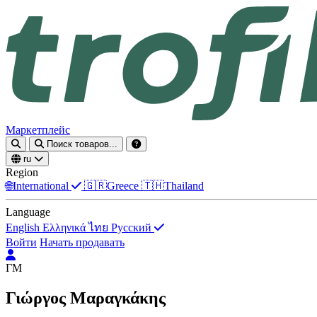
Маркетплейс
Поиск товаров...
ru
Region
🌐
International
🇬🇷
Greece
🇹🇭
Thailand
Language
English
Ελληνικά
ไทย
Русский
Войти
Начать продавать
ΓΜ
Γιώργος Μαραγκάκης