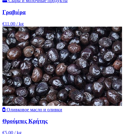
Сыры и молочные продукты
Γραβιέρα
€11.00
/ kg
Оливковое масло и оливки
Θρούμπες Κρήτης
€5.00
/ kg