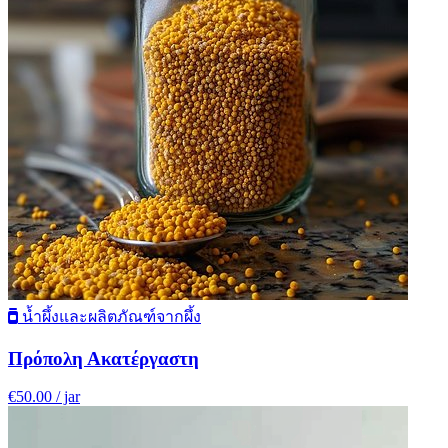
น้ำผึ้งและผลิตภัณฑ์จากผึ้ง
Πρόπολη Ακατέργαστη
€50.00
/ jar