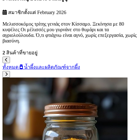
สมาชิกตั้งแต่ February 2026
Μελισσοκόμος τρίτης γενιάς στον Κίσσαμο. Ξεκίνησα με 80
κυψέλες Οι μέλισσές μου γυρνάνε στο θυμάρι και τα
αγριολούλουδα. Ό,τι φτιάχνω είναι αγνό, χωρίς επεξεργασία, χωρίς
βιασύνη.
2
สินค้าที่ขายอยู่
ทั้งหมด
น้ำผึ้งและผลิตภัณฑ์จากผึ้ง